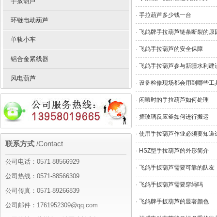
手扳葫芦
·
手拉葫芦多少钱一台
环链电动葫芦
·
飞鸽牌手拉葫芦链条断裂的原
单轨小车
·
飞鸽手拉葫芦的安全保障
铝合金紧线器
·
飞鸽手拉葫芦参与新疆水利建
风电葫芦
·
设备检修现场都会用到哪些工
·
闲暇时的手拉葫芦如何处理
·
搪玻璃反应釜如何进行搬运
·
使用手拉葫芦作业必须要知道
联系方式
/Contact
·
HSZ型手拉葫芦的外形简介
公司电话：0571-88566929
·
飞鸽手扳葫芦需要可靠的队友
公司热线：0571-88566309
·
飞鸽手扳葫芦需要穿绳吗
公司传真：0571-89266839
·
飞鸽牌手扳葫芦的显著颜色
公司邮件：1761952309@qq.com