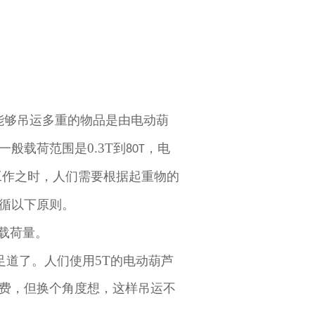
能够吊运多重的物品是由电动葫
0.3T
一般载荷范围是
到
，电
80T
工作之时，人们需要根据起重物的
循以下原则。
载荷量。
5T
足道了。人们使用
的电动葫芦
费，但换个角度想，这样吊运不