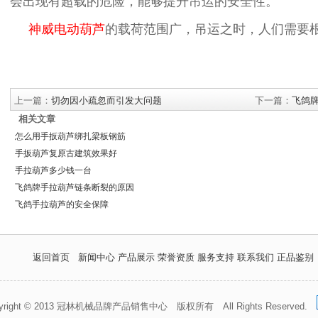
会出现有超载的危险，能够提升吊运的安全性。
神威电动葫芦
的载荷范围广，吊运之时，人们需要
上一篇：
切勿因小疏忽而引发大问题
下一篇：
飞鸽
相关文章
怎么用手扳葫芦绑扎梁板钢筋
手扳葫芦复原古建筑效果好
手拉葫芦多少钱一台
飞鸽牌手拉葫芦链条断裂的原因
飞鸽手拉葫芦的安全保障
返回首页
新闻中心
产品展示
荣誉资质
服务支持
联系我们
正品鉴别
pyright © 2013 冠林机械品牌产品销售中心 版权所有 All Rights Reserved.