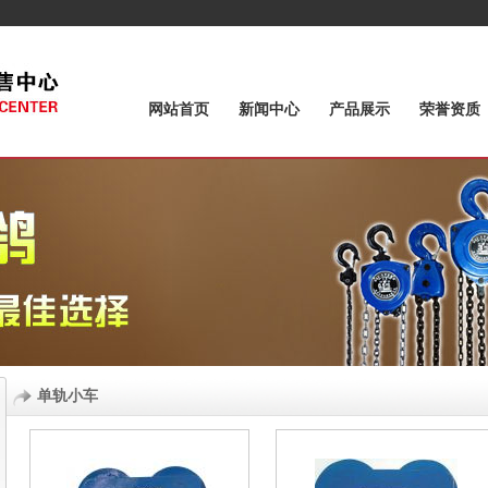
网站首页
新闻中心
产品展示
荣誉资质
单轨小车