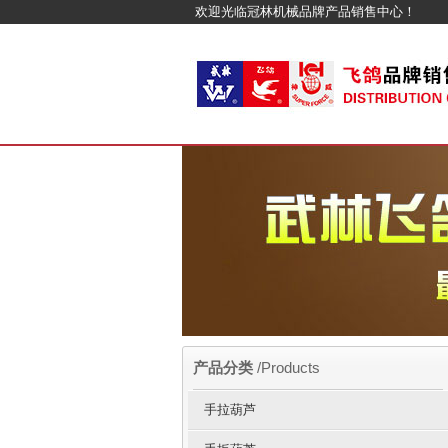
欢迎光临冠林机械品牌产品销售中心！
产品分类
/Products
手拉葫芦