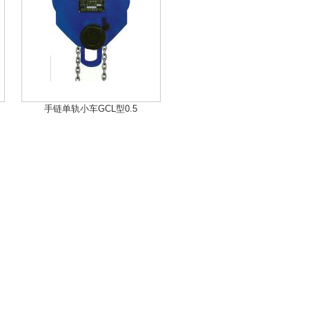
手链单轨小车GCL型0.5