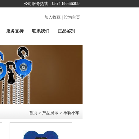
公司服务热线：0571-88566309
加入收藏 | 设为主页
服务支持
联系我们
正品鉴别
首页
>
产品展示
>
单轨小车