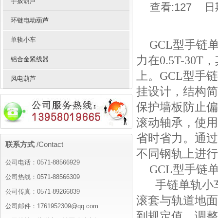
手扳葫芦
查看:127
日期
环链电动葫芦
单轨小车
GCL型手链
力在0.5T-30
铝合金紧线器
上。GCL型手
风电葫芦
挂设计，结构简
保护墙板防止偏
滚动轴承，使用
省时省力。通过
联系方式
/Contact
不同钢轨上进行
公司电话：0571-88566929
GCL型手链
公司热线：0571-88566309
手链单轨小
公司传真：0571-89266839
滚套与轨道地面
公司邮件：1761952309@qq.com
到规定值。调整