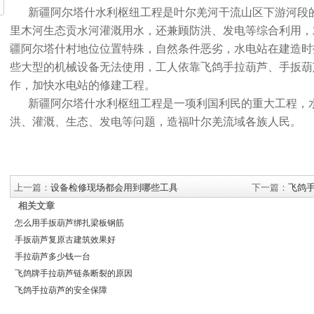
新疆阿尔塔什水利枢纽工程是叶尔羌河干流山区下游河段
里木河生态贡水河灌溉用水，还兼顾防洪、发电等综合利用，
疆阿尔塔什村地位位置特殊，自然条件恶劣，水电站在建造时
些大型的机械设备无法使用，工人依靠飞鸽手拉葫芦、手扳葫
作，加快水电站的修建工程。
新疆阿尔塔什水利枢纽工程是一项利国利民的重大工程，
洪、灌溉、生态、发电等问题，造福叶尔羌流域各族人民。
上一篇：
设备检修现场都会用到哪些工具
下一篇：
飞鸽
相关文章
怎么用手扳葫芦绑扎梁板钢筋
手扳葫芦复原古建筑效果好
手拉葫芦多少钱一台
飞鸽牌手拉葫芦链条断裂的原因
飞鸽手拉葫芦的安全保障