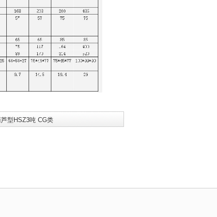
芦型HSZ3吨 CG类