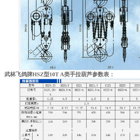
武林飞鸽牌HSZ型10T A类手拉葫芦参数表：