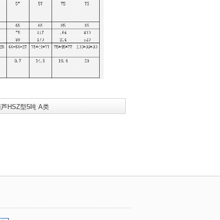
芦HSZ型5吨 A类