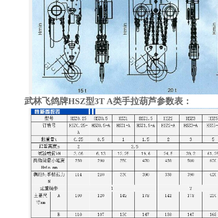
武林飞鸽牌HSZ型3T A类手拉葫芦参数表：