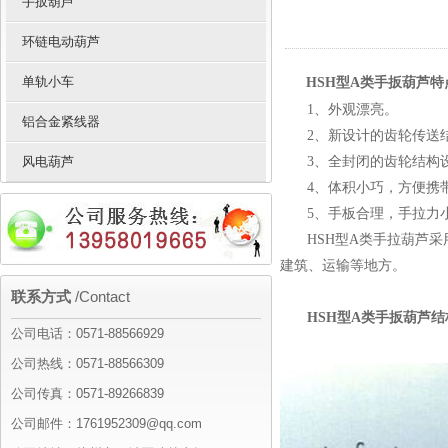
手扳葫芦
环链电动葫芦
单轨小车
HSH型A类手扳葫芦特
1、外观漂亮。
铝合金紧线器
2、新设计的齿轮传送
风电葫芦
3、全封闭的齿轮结构
4、体积小巧，方便携
5、手板合理，手拉力
HSH型A类手拉葫芦
建筑、运输等地方。
联系方式
/Contact
HSH型A类手扳葫芦
公司电话：0571-88566929
公司热线：0571-88566309
公司传真：0571-89266839
公司邮件：1761952309@qq.com