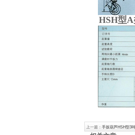
HSH型
上一篇：
手扳葫芦HSH型3吨