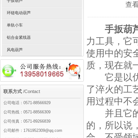
手扳葫芦
查看
环链电动葫芦
单轨小车
手扳葫芦
铝合金紧线器
力工具，它
风电葫芦
使用中的安
质，现在就
它是以优质
了淬火的工
联系方式
/Contact
用过程中不
公司电话：0571-88566929
并且它的结
公司热线：0571-88566309
公司传真：0571-89266839
的，所以说
公司邮件：1761952309@qq.com
合，不受领